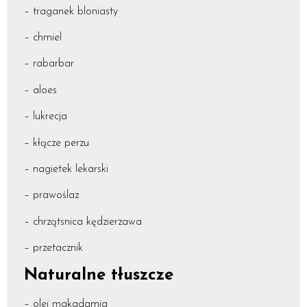
– traganek bloniasty
– chmiel
– rabarbar
– aloes
– lukrecja
– kłącze perzu
– nagietek lekarski
– prawoślaz
– chrzątsnica kędzierzawa
– przetacznik
Naturalne tłuszcze
– olej makadamia