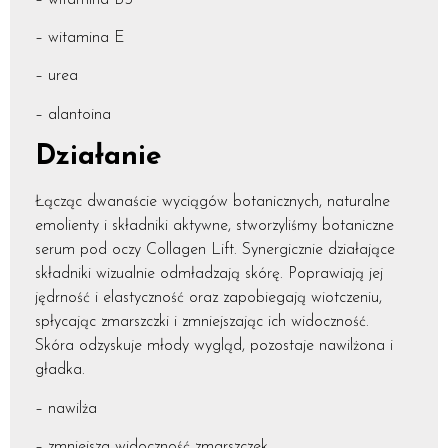
– witamina E
– urea
– alantoina
Działanie
Łącząc dwanaście wyciągów botanicznych, naturalne
emolienty i składniki aktywne, stworzyliśmy botaniczne
serum pod oczy Collagen Lift. Synergicznie działające
składniki wizualnie odmładzają skórę. Poprawiają jej
jędrność i elastyczność oraz zapobiegają wiotczeniu,
spłycając zmarszczki i zmniejszając ich widoczność.
Skóra odzyskuje młody wygląd, pozostaje nawilżona i
gładka.
– nawilża
– zmniejsza widoczność zmarszczek