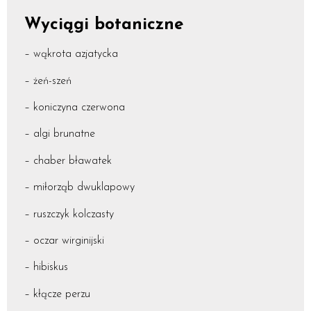
Wyciągi botaniczne
– wąkrota azjatycka
– żeń-szeń
– koniczyna czerwona
– algi brunatne
– chaber bławatek
– miłorząb dwuklapowy
– ruszczyk kolczasty
– oczar wirginijski
– hibiskus
– kłącze perzu