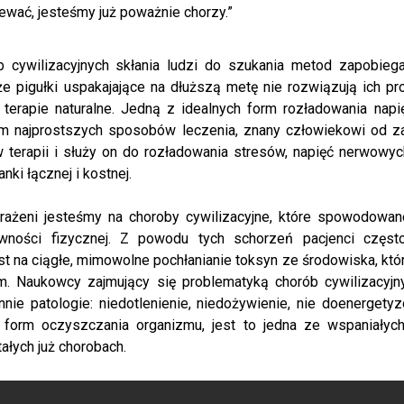
ewać, jesteśmy już poważnie chorzy.”
b cywilizacyjnych skłania ludzi do szukania metod zapobieg
 że pigułki uspakajające na dłuższą metę nie rozwiązują ich 
 terapie naturalne. Jedną z idealnych form rozładowania nap
em najprostszych sposobów leczenia, znany człowiekowi od za
w terapii i służy on do rozładowania stresów, napięć nerwowyc
nki łącznej i kostnej.
rażeni jesteśmy na choroby cywilizacyjne, które spowodowa
wności fizycznej. Z powodu tych schorzeń pacjenci częs
st na ciągłe, mimowolne pochłanianie toksyn ze środowiska, któ
m. Naukowcy zajmujący się problematyką chorób cywilizacyj
nie patologie: niedotlenienie, niedożywienie, nie doenergety
form oczyszczania organizmu, jest to jedna ze wspaniałych 
łych już chorobach.