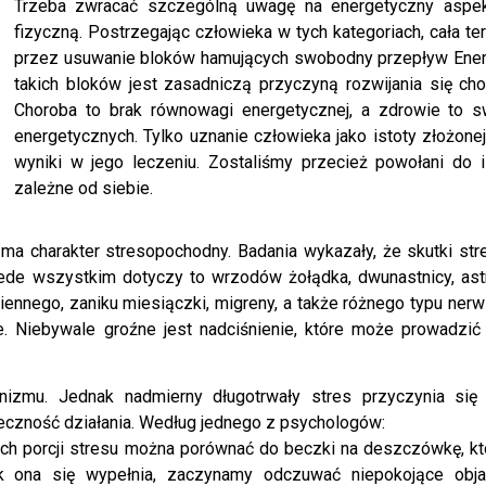
Trzeba zwracać szczególną uwagę na energetyczny aspekt i
fizyczną. Postrzegając człowieka w tych kategoriach, cała t
przez usuwanie bloków hamujących swobodny przepływ Energ
takich bloków jest zasadniczą przyczyną rozwijania się chor
Choroba to brak równowagi energetycznej, a zdrowie to sw
energetycznych. Tylko uznanie człowieka jako istoty złożone
wyniki w jego leczeniu. Zostaliśmy przecież powołani do is
zależne od siebie.
a charakter stresopochodny. Badania wykazały, że skutki str
zede wszystkim dotyczy to wrzodów żołądka, dwunastnicy, as
iennego, zaniku miesiączki, migreny, a także różnego typu nerw
. Niebywale groźne jest nadciśnienie, które może prowadzić
ganizmu. Jednak nadmierny długotrwały stres przyczynia się
eczność działania. Według jednego z psychologów:
ch porcji stresu można porównać do beczki na deszczówkę, kt
k ona się wypełnia, zaczynamy odczuwać niepokojące obj