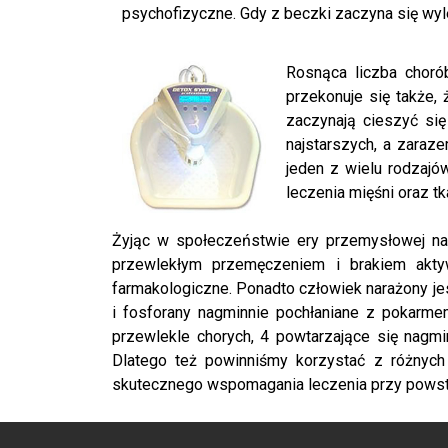
psychofizyczne. Gdy z beczki zaczyna się wyl
Rosnąca liczba choró
przekonuje się także,
zaczynają cieszyć się
najstarszych, a zaraz
jeden z wielu rodzajó
leczenia mięśni oraz tka
Żyjąc w społeczeństwie ery przemysłowej na
przewlekłym przemęczeniem i brakiem akty
farmakologiczne. Ponadto człowiek narażony je
i fosforany nagminnie pochłaniane z pokarme
przewlekle chorych, 4 powtarzające się nagmin
Dlatego też powinniśmy korzystać z różnych 
skutecznego wspomagania leczenia przy powsta