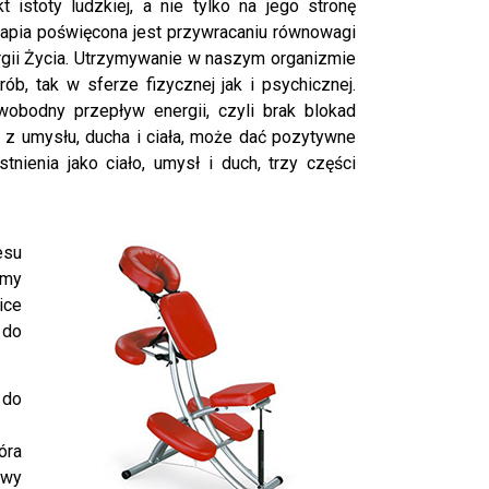
stoty ludzkiej, a nie tylko na jego stronę
erapia poświęcona jest przywracaniu równowagi
ii Życia. Utrzymywanie w naszym organizmie
ób, tak w sferze fizycznej jak i psychicznej.
obodny przepływ energii, czyli brak blokad
j z umysłu, ducha i ciała, może dać pozytywne
tnienia jako ciało, umysł i duch, trzy części
esu
tmy
ice
 do
 do
óra
awy