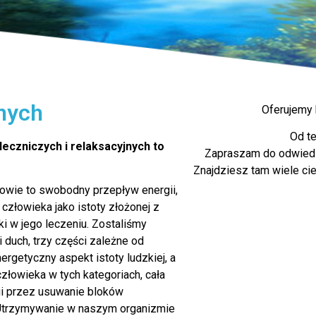
lnych
Oferujemy 
Od t
eczniczych i relaksacyjnych to
Zapraszam do odwiedze
Znajdziesz tam wiele ci
rowie to swobodny przepływ energii,
 człowieka jako istoty złożonej z
ki w jego leczeniu. Zostaliśmy
i duch, trzy części zależne od
rgetyczny aspekt istoty ludzkiej, a
człowieka w tych kategoriach, cała
gi przez usuwanie bloków
 Utrzymywanie w naszym organizmie