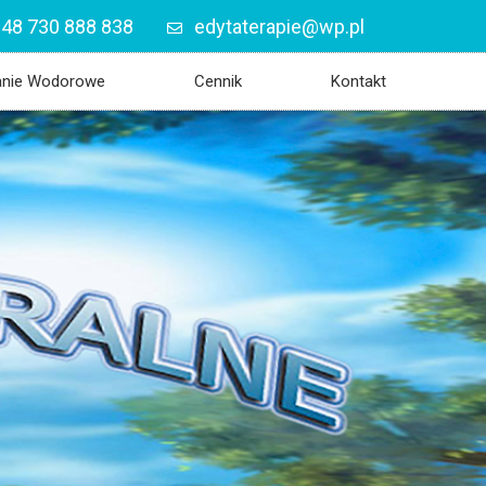
48 730 888 838
edytaterapie@wp.pl
anie Wodorowe
Cennik
Kontakt