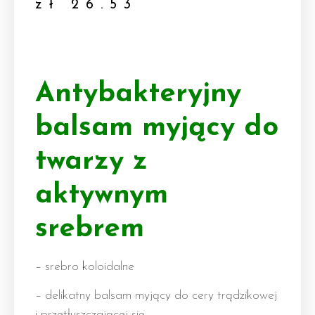
zł
26.53
Antybakteryjny
balsam myjący do
twarzy z
aktywnym
srebrem
– srebro koloidalne
– delikatny balsam myjący do cery trądzikowej
i przetłuszczającej się