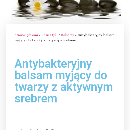
Strona główna
/
kosmetyki
/
Balsamy
/ Antybakteryjny balsam
myjący do twarzy z aktywnym srebrem
Antybakteryjny
balsam myjący do
twarzy z aktywnym
srebrem