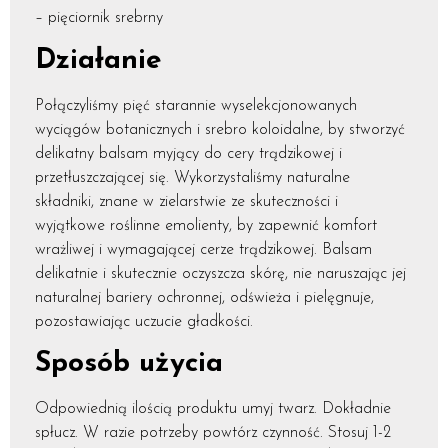
– pięciornik srebrny
Działanie
Połączyliśmy pięć starannie wyselekcjonowanych
wyciągów botanicznych i srebro koloidalne, by stworzyć
delikatny balsam myjący do cery trądzikowej i
przetłuszczającej się. Wykorzystaliśmy naturalne
składniki, znane w zielarstwie ze skuteczności i
wyjątkowe roślinne emolienty, by zapewnić komfort
wrażliwej i wymagającej cerze trądzikowej. Balsam
delikatnie i skutecznie oczyszcza skórę, nie naruszając jej
naturalnej bariery ochronnej, odświeża i pielęgnuje,
pozostawiając uczucie gładkości.
Sposób użycia
Odpowiednią ilością produktu umyj twarz. Dokładnie
spłucz. W razie potrzeby powtórz czynność. Stosuj 1-2