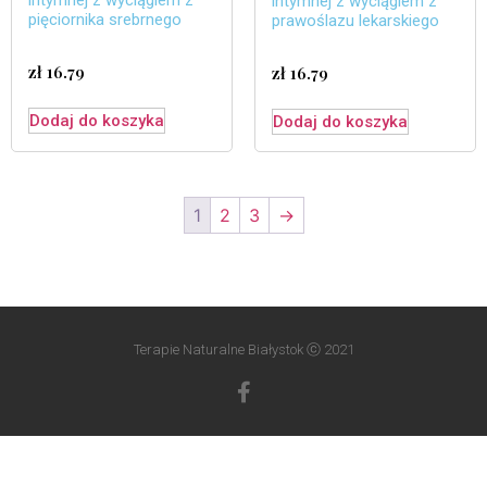
intymnej z wyciągiem z
intymnej z wyciągiem z
pięciornika srebrnego
prawoślazu lekarskiego
zł
16.79
zł
16.79
Dodaj do koszyka
Dodaj do koszyka
1
2
3
→
Terapie Naturalne Białystok ⓒ 2021