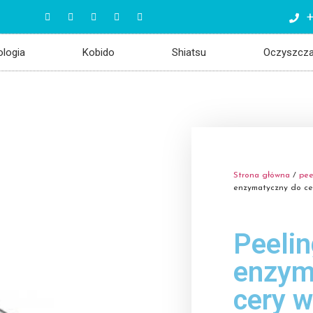
+
ologia
Kobido
Shiatsu
Oczyszcz
Strona główna
/
pee
enzymatyczny do cer
Peelin
enzym
cery w