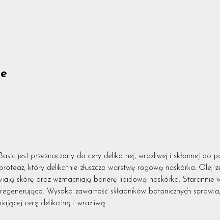
ne
sic jest przeznaczony do cery delikatnej, wrażliwej i skłonnej do 
roteaz, który delikatnie złuszcza warstwę rogową naskórka. Olej z
ją skórę oraz wzmacniają barierę lipidową naskórka. Starannie 
 regenerująco. Wysoka zawartość składników botanicznych sprawia,
ającej cerę delikatną i wrażliwą.