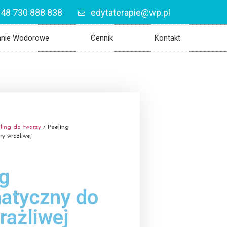
48 730 888 838
edytaterapie@wp.pl
anie Wodorowe
Cennik
Kontakt
ling do twarzy
/ Peeling
y wrażliwej
g
atyczny do
rażliwej