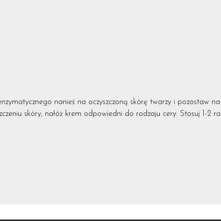
k
enzymatycznego nanieś na oczyszczoną skórę twarzy i pozostaw na 
zczeniu skóry, nałóż krem odpowiedni do rodzaju cery. Stosuj 1-2 r