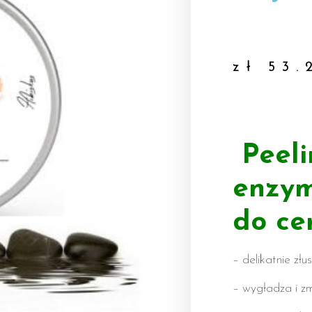
zł
53.
Peel
enzym
do ce
– delikatnie zł
– wygładza i z