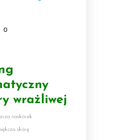
20
ing
atyczny
ry wrażliwej
uszcza naskórek
miękcza skórę