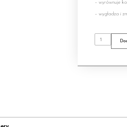
– wyrównuje ko
– wygładza i z
Dod
cery