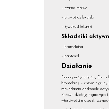
– czarna malwa
– prawoślaz lekarski
– żywokost lekarski
Składniki aktyw
– bromelaina
– pantenol
Działanie
Peeling enzymatyczny Derm Ba
bromelainę – enzym z grupy p
makadamia doskonale odżywia
ziołowe działają łagodząco i
właściwości maseczki wzmacni