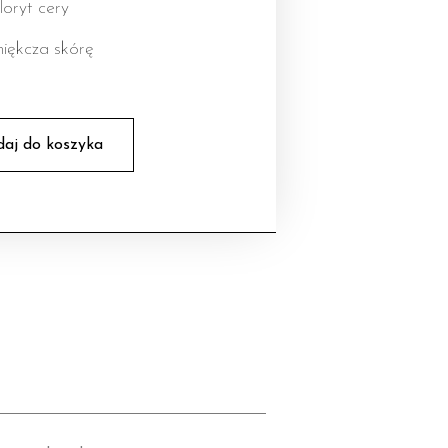
loryt cery
miękcza skórę
aj do koszyka