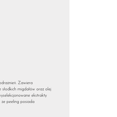
podrażnień. Zawiera
e słodkich migdałów oraz olej
wyselekcjonowane ekstrakty
 że peeling posiada