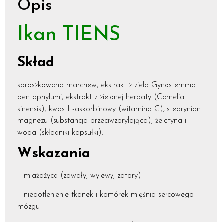
Opis
Ikan TIENS
Skład
sproszkowana marchew, ekstrakt z ziela Gynostemma
pentaphylumi, ekstrakt z zielonej herbaty (Camelia
sinensis), kwas L-askorbinowy (witamina C), stearynian
magnezu (substancja przeciwzbrylająca), żelatyna i
woda (składniki kapsułki).
Wskazania
– miażdżyca (zawały, wylewy, zatory)
– niedotlenienie tkanek i komórek mięśnia sercowego i
mózgu