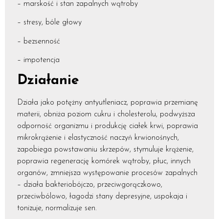
– marskość i stan zapalnych wątroby
– stresy, bóle głowy
– bezsenność
– impotencja
Działanie
Działa jako potężny antyutleniacz, poprawia przemianę
materii, obniża poziom cukru i cholesterolu, podwyższa
odporność organizmu i produkcję ciałek krwi, poprawia
mikrokrążenie i elastyczność naczyń krwionośnych,
zapobiega powstawaniu skrzepów, stymuluje krążenie,
poprawia regenerację komórek wątroby, płuc, innych
organów, zmniejsza występowanie procesów zapalnych
– działa bakteriobójczo, przeciwgorączkowo,
przeciwbólowo, łagodzi stany depresyjne, uspokaja i
tonizuje, normalizuje sen.