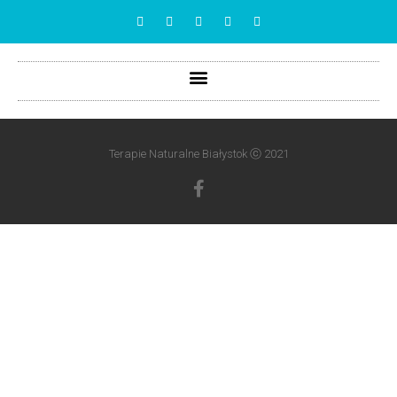
Terapie Naturalne Białystok ⓒ 2021