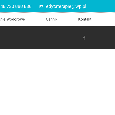
48 730 888 838
edytaterapie@wp.pl
anie Wodorowe
Cennik
Kontakt