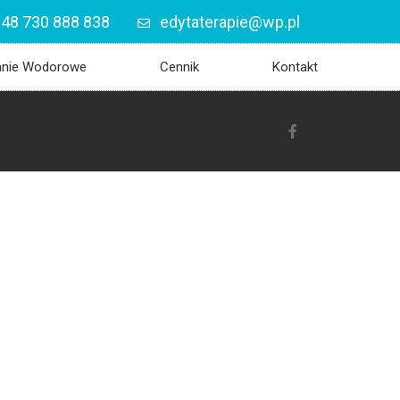
48 730 888 838
edytaterapie@wp.pl
anie Wodorowe
Cennik
Kontakt