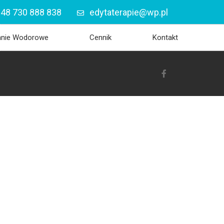
48 730 888 838
edytaterapie@wp.pl
anie Wodorowe
Cennik
Kontakt