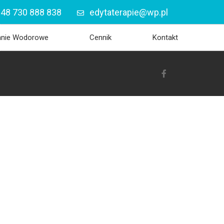
48 730 888 838
edytaterapie@wp.pl
anie Wodorowe
Cennik
Kontakt