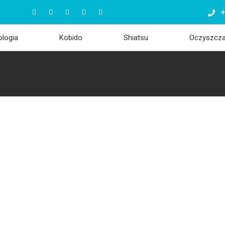
+
ologia
Kobido
Shiatsu
Oczyszcz