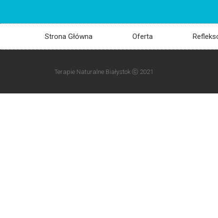
Strona Główna
Oferta
Refleks
Terapie Naturalne Białystok ⓒ 2021