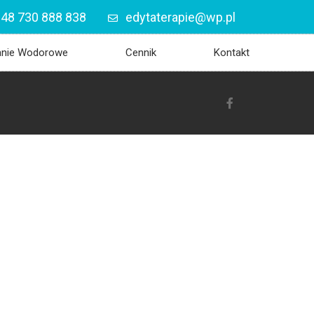
48 730 888 838
edytaterapie@wp.pl
anie Wodorowe
Cennik
Kontakt