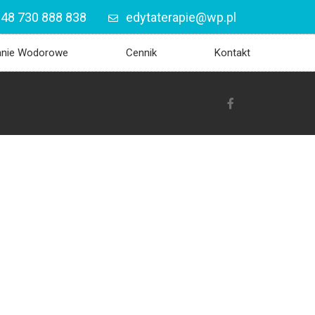
48 730 888 838
edytaterapie@wp.pl
anie Wodorowe
Cennik
Kontakt