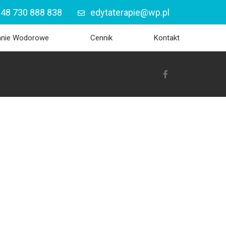
48 730 888 838
edytaterapie@wp.pl
anie Wodorowe
Cennik
Kontakt